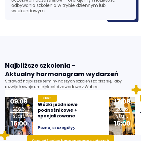
oczekiwań uczestników – oferujemy możliwość
odbywania szkolenia w trybie dziennym lub
weekendowym.
Najbliższe szkolenia -
Aktualny harmonogram wydarzeń
Sprawdź najbliższe terminy naszych szkoleń i zapisz się, aby
rozwijać swoje umiejętności zawodowe z Wubex.
KURS
09
.
08
17
.
08
Wózki jezdniowe
2026
2026
podnośnikowe +
start
start
specjalizowane
15:00
15:00
Poznaj szczegóły
Sprawdź pełny harmonogram wydarzeń