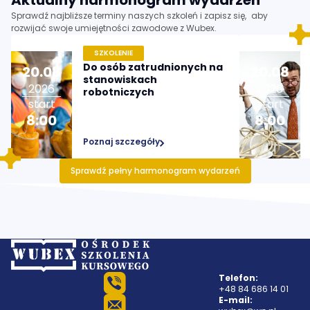
Aktualny harmonogram wydarzeń
Sprawdź najbliższe terminy naszych szkoleń i zapisz się, aby
rozwijać swoje umiejętności zawodowe z Wubex.
SZKOLENIE
Do osób zatrudnionych na
20
.
08
20
.
08
stanowiskach
2026
2026
robotniczych
start
start
8:00
8:00
Poznaj szczegóły
Sprawdź pełny harmonogram wydarzeń
Telefon:
+48 84 686 14 01
E-mail: