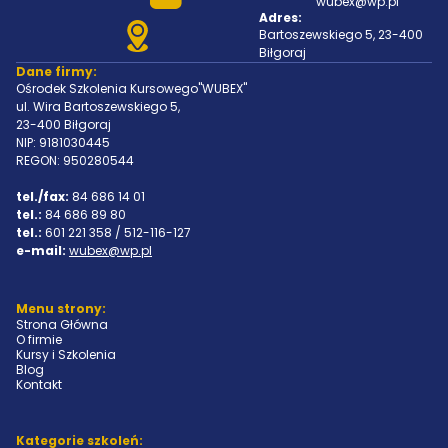
wubex@wp.pl
Adres:
Bartoszewskiego 5, 23-400
Biłgoraj
Dane firmy:
Ośrodek Szkolenia Kursowego"WUBEX"
ul. Wira Bartoszewskiego 5,
23-400 Biłgoraj
NIP: 9181030445
REGON: 950280544
tel./fax:
84 686 14 01
tel.:
84 686 89 80
tel.:
601 221 358 / 512-116-127
e-mail:
wubex@wp.pl
Menu strony:
Strona Główna
O firmie
Kursy i Szkolenia
Blog
Kontakt
Kategorie szkoleń: