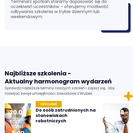
Terminarz spotkań staramy dopasować się do
oczekiwań uczestników – oferujemy możliwość
odbywania szkolenia w trybie dziennym lub
weekendowym.
Najbliższe szkolenia -
Aktualny harmonogram wydarzeń
Sprawdź najbliższe terminy naszych szkoleń i zapisz się, aby
rozwijać swoje umiejętności zawodowe z Wubex.
SZKOLENIE
Do osób zatrudnionych na
20
.
08
20
.
08
stanowiskach
2026
2026
robotniczych
start
start