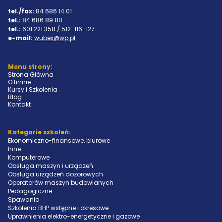
tel./fax:
84 686 14 01
tel.:
84 686 89 80
tel.:
601 221 358 / 512-116-127
e-mail:
wubex@wp.pl
Menu strony:
Strona Główna
O firmie
Kursy i Szkolenia
Blog
Kontakt
Kategorie szkoleń:
Ekonomiczno-finansowe, biurowe
Inne
Komputerowe
Obsługa maszyn i urządzeń
Obsługa urządzeń dozorowych
Operatorów maszyn budowlanych
Pedagogiczne
Spawania
Szkolenia BHP wstępne i okresowe
Uprawnienia elektro-energetyczne i gazowe