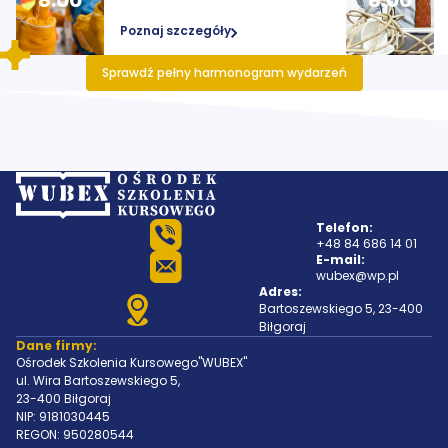
8:00
8:00
Poznaj szczegóły
Sprawdź pełny harmonogram wydarzeń
Telefon:
+48 84 686 14 01
E-mail:
wubex@wp.pl
Adres:
Bartoszewskiego 5, 23-400
Biłgoraj
Dane firmy:
Ośrodek Szkolenia Kursowego"WUBEX"
ul. Wira Bartoszewskiego 5,
23-400 Biłgoraj
NIP: 9181030445
REGON: 950280544