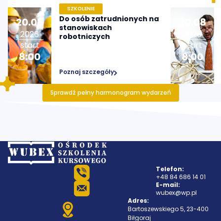
SZKOLENIE
Do osób zatrudnionych na
20
.
08
20
.
08
stanowiskach
2026
2026
robotniczych
start
start
8:00
8:00
Poznaj szczegóły
Sprawdź pełny harmonogram wydarzeń
Telefon:
+48 84 686 14 01
E-mail:
wubex@wp.pl
Adres:
Bartoszewskiego 5, 23-400
Biłgoraj