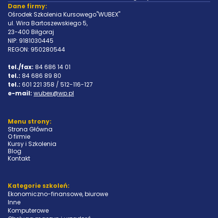
Dane firmy:
Ośrodek Szkolenia Kursowego"WUBEX"
ul. Wira Bartoszewskiego 5,
23-400 Biłgoraj
NIP: 9181030445
REGON: 950280544
tel./fax:
84 686 14 01
tel.:
84 686 89 80
tel.:
601 221 358 / 512-116-127
e-mail:
wubex@wp.pl
Menu strony:
Strona Główna
O firmie
Kursy i Szkolenia
Blog
Kontakt
Kategorie szkoleń:
Ekonomiczno-finansowe, biurowe
Inne
Komputerowe