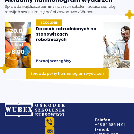
Sprawdź najbliższe terminy naszych szkoleń i zapisz się, aby
rozwijać swoje umiejętności zawodowe z Wubex.
SZKOLENIE
Do osób zatrudnionych na
20
.
08
20
.
08
stanowiskach
2026
2026
robotniczych
start
start
8:00
8:00
Poznaj szczegóły
Sprawdź pełny harmonogram wydarzeń
Telefon:
+48 84 686 14 01
E-mail: