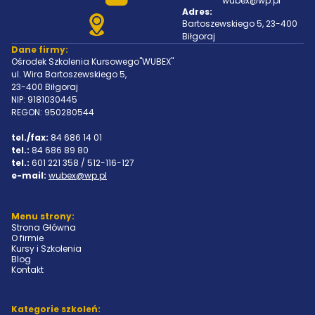
wubex@wp.pl
Adres:
Bartoszewskiego 5, 23-400
Biłgoraj
Dane firmy:
Ośrodek Szkolenia Kursowego"WUBEX"
ul. Wira Bartoszewskiego 5,
23-400 Biłgoraj
NIP: 9181030445
REGON: 950280544
tel./fax:
84 686 14 01
tel.:
84 686 89 80
tel.:
601 221 358 / 512-116-127
e-mail:
wubex@wp.pl
Menu strony:
Strona Główna
O firmie
Kursy i Szkolenia
Blog
Kontakt
Kategorie szkoleń: